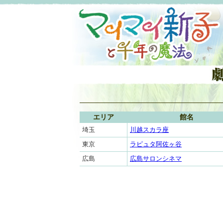
エリア
館名
埼玉
川越スカラ座
東京
ラピュタ阿佐ヶ谷
広島
広島サロンシネマ