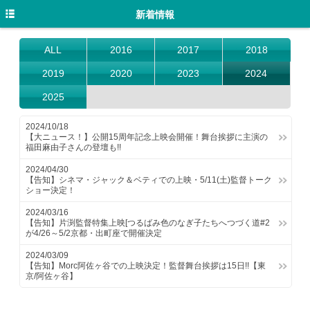
トップ
新着情報
新着情報
ALL
2016
2017
2018
商品情報
2019
2020
2023
2024
動画
2025
イントロダクション
2024/10/18
【大ニュース！】公開15周年記念上映会開催！舞台挨拶に主演の
あらすじ
福田麻由子さんの登壇も!!
2024/04/30
キャスト・スタッフ
【告知】シネマ・ジャック＆ベティでの上映・5/11(土)監督トーク
ショー決定！
2024/03/16
【告知】片渕監督特集上映[つるばみ色のなぎ子たちへつづく道#2
が4/26～5/2京都・出町座で開催決定
2024/03/09
【告知】Morc阿佐ヶ谷での上映決定！監督舞台挨拶は15日!!【東
京/阿佐ヶ谷】